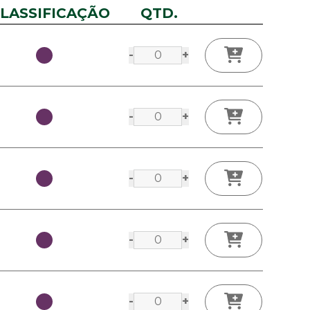
LASSIFICAÇÃO
QTD.
-
+
-
+
-
+
-
+
-
+