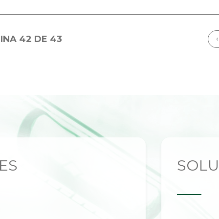
INA 42 DE 43
‹
ES
SOL