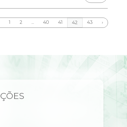
1
2
...
40
41
43
›
42
UÇÕES