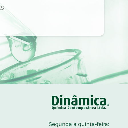
ES
C
Segunda a quinta-feira: