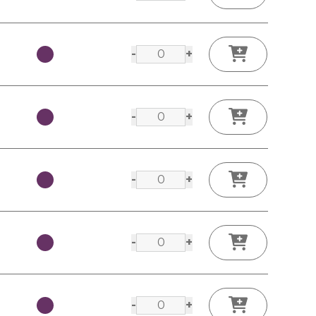
-
+
-
+
-
+
-
+
-
+