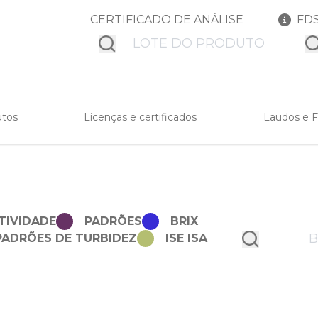
CERTIFICADO DE ANÁLISE
FD
submit
su
utos
Licenças e certificados
Laudos e 
TIVIDADE
PADRÕES
BRIX
PADRÕES DE TURBIDEZ
ISE ISA
submit