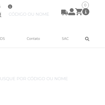
0
S
bmit
FDS
Contato
SAC