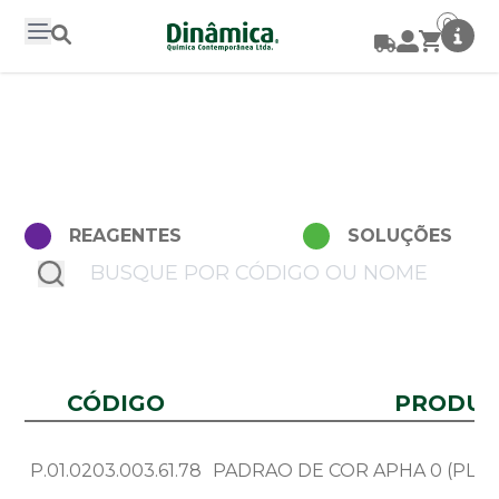
0
REAGENTES
SOLUÇÕES
submit
CÓDIGO
PRODU
P.01.0203.003.61.78
PADRAO DE COR APHA 0 (PLA