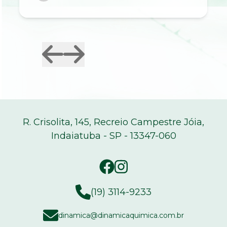
R. Crisolita, 145, Recreio Campestre Jóia,
Indaiatuba - SP - 13347-060
(19) 3114-9233
dinamica@dinamicaquimica.com.br