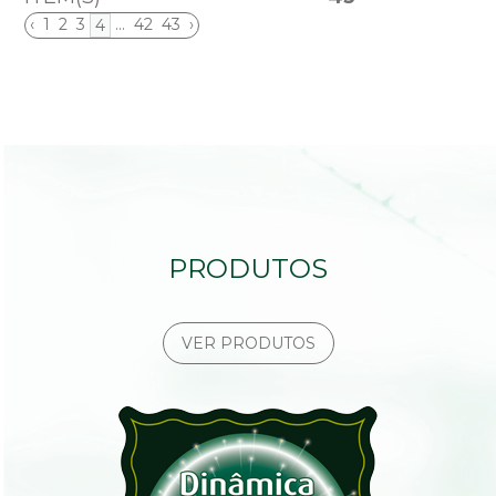
‹
1
2
3
...
42
43
›
4
PRODUTOS
VER PRODUTOS