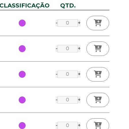
CLASSIFICAÇÃO
QTD.
-
+
-
+
-
+
-
+
-
+