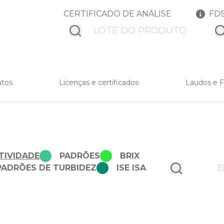
CERTIFICADO DE ANÁLISE
FD
submit
su
utos
Licenças e certificados
Laudos e 
TIVIDADE
PADRÕES
BRIX
PADRÕES DE TURBIDEZ
ISE ISA
submit