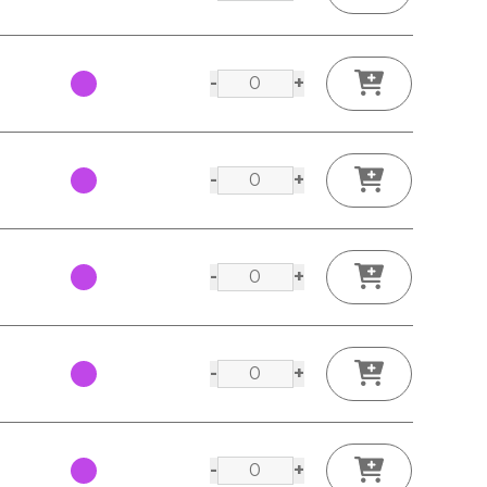
-
+
-
+
-
+
-
+
-
+