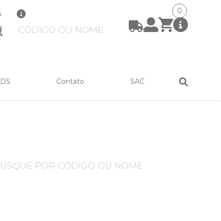
0
S
bmit
FDS
Contato
SAC