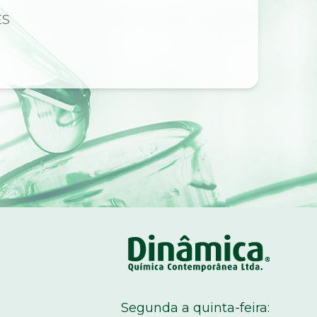
ES
C
Segunda a quinta-feira: