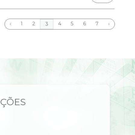
‹
1
2
4
5
6
7
›
3
UÇÕES